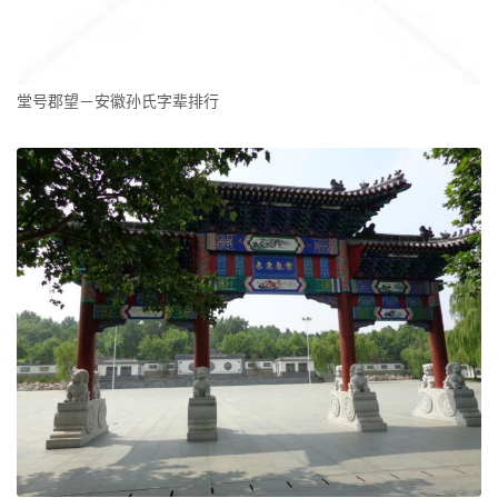
堂号郡望－安徽孙氏字辈排行