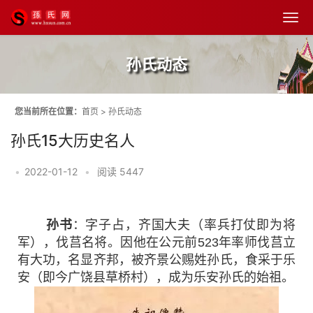
孙氏动态
您当前所在位置：
首页
>
孙氏动态
孙氏15大历史名人
•
2022-01-12
•
阅读 5447
孙书
：字子占，齐国大夫（率兵打仗即为将
军），伐莒名将。因他在公元前523年率师伐莒立
有大功，名显齐邦，被齐景公赐姓孙氏，食采于乐