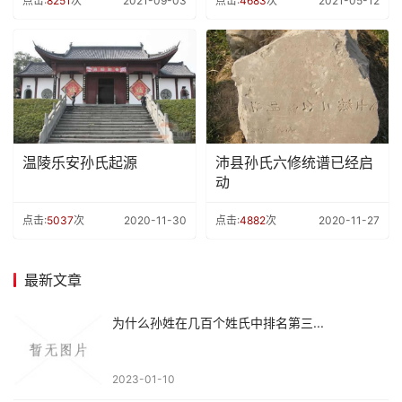
点击:
8251
次
2021-09-03
点击:
4683
次
2021-05-12
温陵乐安孙氏起源
沛县孙氏六修统谱已经启
动
点击:
5037
次
2020-11-30
点击:
4882
次
2020-11-27
最新文章
为什么孙姓在几百个姓氏中排名第三...
2023-01-10