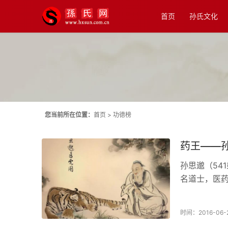
首页
孙氏文化
您当前所在位置：
首页
>
功德榜
药王――
孙思邈（54
名道士，医药
学。自谓“幼
之说，兼好...
时间：2016-06-