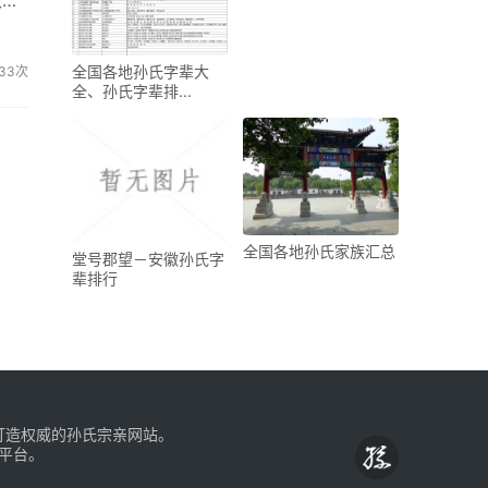
一举
全国各地孙氏字辈大
33次
全、孙氏字辈排...
全国各地孙氏家族汇总
堂号郡望－安徽孙氏字
辈排行
，打造权威的孙氏宗亲网站。
平台。