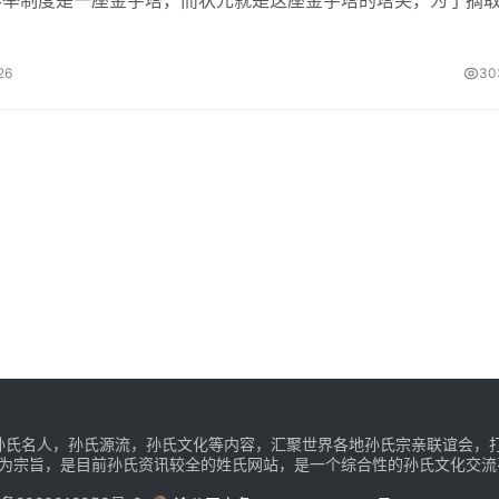
，便有了“三更灯火五更鸡，正是男儿读书时。十年寒窗无人问，
26
30
话题，孙氏名人，孙氏源流，孙氏文化等内容，汇聚世界各地孙氏宗亲联谊会
为宗旨，是目前孙氏资讯较全的姓氏网站，是一个综合性的孙氏文化交流