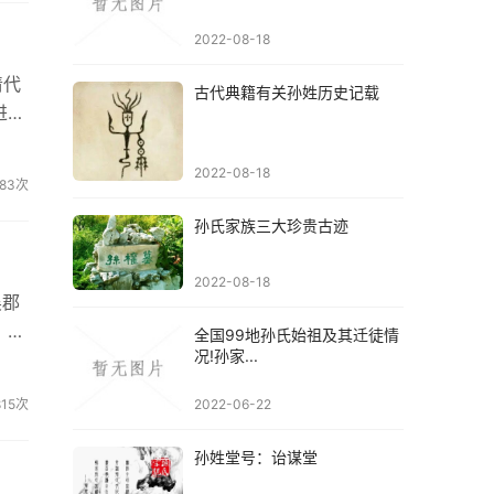
2022-08-18
清代
古代典籍有关孙姓历史记载
进
常寺
2022-08-18
983次
孙氏家族三大珍贵古迹
2022-08-18
吴郡
，而
全国99地孙氏始祖及其迁徒情
况!孙家...
韬武
815次
2022-06-22
孙姓堂号：诒谋堂