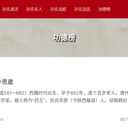
孙氏源流
孙氏名人
孙氏话题
孙氏动态
功德榜
功德榜
孙思邈
1或581～682）西魏时代出生，卒于682年，是个百岁老人。唐
学家。被人称为“药王”。京兆华原（今陕西耀县）人。幼聪颖好
遭风冷，屡造医门，汤药之资，罄尽家产”。及长，通老、庄及百
26
2