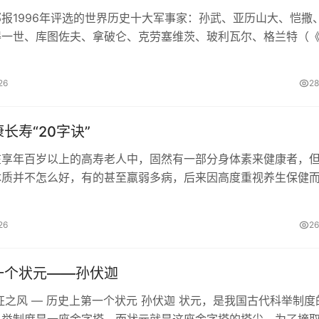
报1996年评选的世界历史十大军事家：孙武、亚历山大、恺撒
得一世、库图佐夫、拿破仑、克劳塞维茨、玻利瓦尔、格兰特（
是美国华盛顿哥伦比亚特区最大、最老的报纸许多人认为它是继
26
2
长寿“20字诀”
在享年百岁以上的高寿老人中，固然有一部分身体素来健康者，
体质并不怎么好，有的甚至羸弱多病，后来因高度重视养生保健
。唐代名医孙思邈就是其中之一。 孙思邈，唐代著名医药学.
26
2
一个状元――孙伏迦
征之风 ― 历史上第一个状元 孙伏迦 状元，是我国古代科举制度
科举制度是一座金字塔，而状元就是这座金字塔的塔尖，为了摘