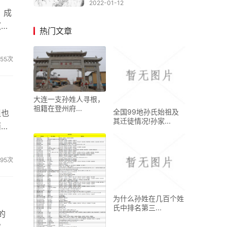
2022-01-12
、成
《华
热门文章
《》
855次
大连一支孙姓人寻根，
祖籍在登州府...
全国99地孙氏始祖及
但也
其迁徒情况!孙家...
而成
..
695次
为什么孙姓在几百个姓
氏中排名第三...
的
取状