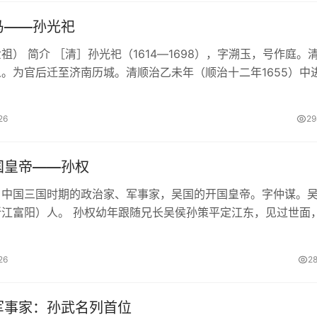
马――孙光祀
祖） 简介 ［清］孙光祀（1614―1698），字溯玉，号作庭。
。为官后迁至济南历城。清顺治乙未年（顺治十二年1655）中
士，翌年授礼科给事中。历刑、兵、吏、户、礼五科给事中、太
..
26
2
国皇帝――孙权
52年) 中国三国时期的政治家、军事家，吴国的开国皇帝。字仲谋。
浙江富阳）人。 孙权幼年跟随兄长吴侯孙策平定江东，见过世面
读书，历史、文学各方面都广泛涉猎，这使得孙权初步具备了文
26
2
军事家：孙武名列首位