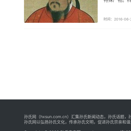
元这顶桂冠
成名天下...
时间：2016-06-
孙氏网（hxsun.com.cn）汇集孙氏新闻动态，孙氏
孙氏网以弘扬孙氏文化，传承孙氏文明，促进孙氏宗亲和谐