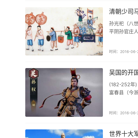
清朝少司
孙光祀（八世
平阴孙官庄人
士，选庶吉
少卿，翰林院.
时间：2016-06-
吴国的开
(182-2
富春县（今
且他又很爱
略。孙权有...
时间：2016-06-
世界十大