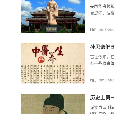
美国华盛顿邮
吉思汗、彼
盛顿邮报》
后美国最有...
时间：2016-06-
孙思邈健康
古往今来，
有一些原来
了长寿老人者
时间：2016-06-
历史上第
诚实直谏 魏
特殊产物。